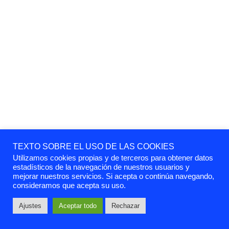
TEXTO SOBRE EL USO DE LAS COOKIES
Utilizamos cookies propias y de terceros para obtener datos
estadísticos de la navegación de nuestros usuarios y
mejorar nuestros servicios. Si acepta o continúa navegando,
consideramos que acepta su uso.
Ajustes
Aceptar todo
Rechazar