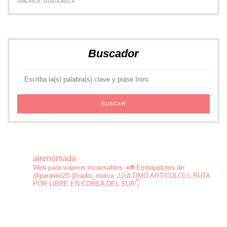
AMÉRICA
,
GUATEMALA
Buscador
airenomada
Web para viajeros incansables ✈️🌐
Embajadores de
@paralelo20 @radio_marca
⚠️[ÚLTIMO ARTÍCULO]⚠️ RUTA
POR LIBRE EN COREA DEL SUR👇