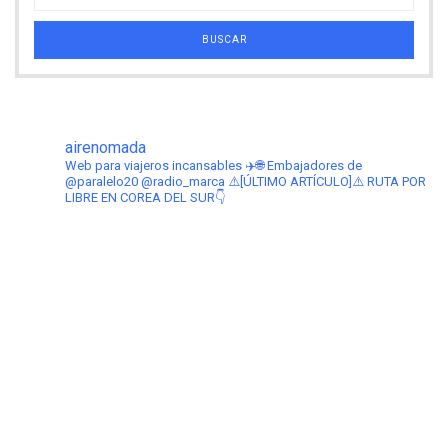
airenomada
Web para viajeros incansables ✈️🌐
Embajadores de
@paralelo20 @radio_marca
⚠️[ÚLTIMO ARTÍCULO]⚠️ RUTA POR
LIBRE EN COREA DEL SUR👇