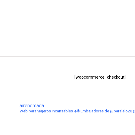
[woocommerce_checkout]
airenomada
Web para viajeros incansables ✈️🌐
Embajadores de @paralelo20 