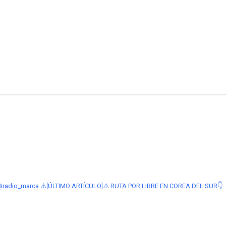
@radio_marca
⚠️[ÚLTIMO ARTÍCULO]⚠️ RUTA POR LIBRE EN COREA DEL SUR👇