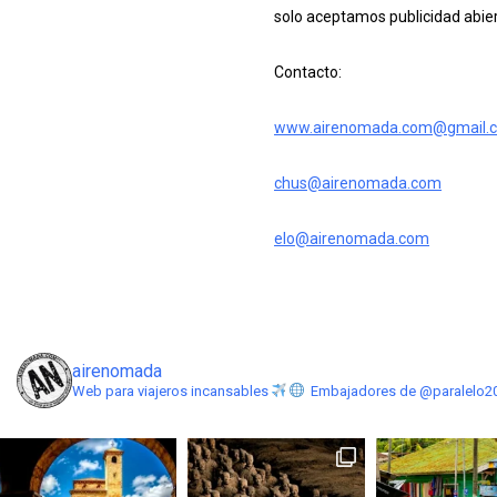
solo aceptamos publicidad abier
Contacto:
www.airenomada.com@gmail.
chus@airenomada.com
elo@airenomada.com
airenomada
Web para viajeros incansables
Embajadores de @paralelo2