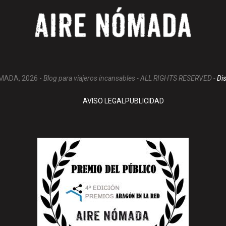
MADA, 2026 -
Blog para viajeros incansables - ALL RIGHTS RESERVED -
Di
AVISO LEGAL
PUBLICIDAD