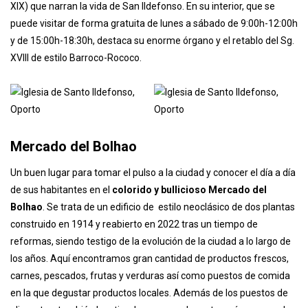
finalizar la Rua de Santa Catarina. Se trata de un edificio
levantado entre 1730 y 1739, según los diseños del arquitecto
italiano Nicolau Nasoni, cuya fachada está decorada con más de
11.000 azulejos blancos y azules
(fueron añadidos en el siglo
XIX) que narran la vida de San Ildefonso. En su interior, que se
puede visitar de forma gratuita de lunes a sábado de 9:00h-12:00h
y de 15:00h-18:30h, destaca su enorme órgano y el retablo del Sg.
XVIII de estilo Barroco-Rococo.
Mercado del Bolhao
Un buen lugar para tomar el pulso a la ciudad y conocer el día a día
de sus habitantes en el
colorido y bullicioso Mercado del
Bolhao
. Se trata de un edificio de estilo neoclásico de dos plantas
construido en 1914 y reabierto en 2022 tras un tiempo de