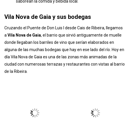
oportunidad de disfrutar de la escena mientras se relajan y
saborean la comida y bebida local.
Vila Nova de Gaia y sus bodegas
Cruzando el Puente de Don Luis I desde Cais de Ribeira, llegamos
a
Vila Nova de Gaia
, el barrio que sirvió antiguamente de muelle
donde llegaban los barriles de vino que serían elaborados en
alguna de las muchas bodegas que hay en ese lado del río. Hoy en
día Vila Nova de Gaia es una de las zonas más animadas de la
ciudad con numerosas terrazas y restaurantes con vistas al barrio
de la Ribeira.
Aprovechando que estamos en Vila Nova de Gaia, un plan
imprescindible para los amantes del vino de Oporto es visitar