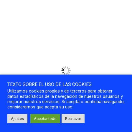
Sé Catedral do Porto
Entre estrechas y empedradas callejuelas nos adentramos en la
parte alta de la ciudad donde encontramos uno de los principales
atractivos de Oporto, la
Se Catedral de Oporto
, el templo más
importante que visitar en la ciudad.
TEXTO SOBRE EL USO DE LAS COOKIES
Utilizamos cookies propias y de terceros para obtener
datos estadísticos de la navegación de nuestros usuarios y
mejorar nuestros servicios. Si acepta o continúa navegando,
consideramos que acepta su uso.
Ajustes
Aceptar todo
Rechazar