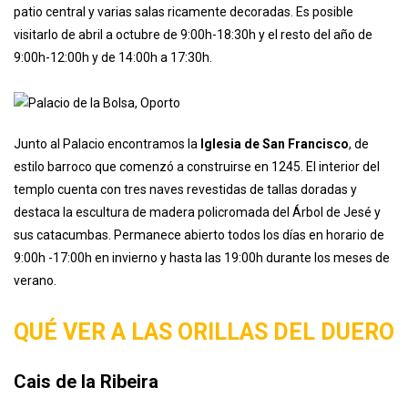
El
Palacio de la Bolsa
, declarado Monumento Nacional y sede
actual de la Asociación de Comercio de Oporto, es uno de los
edificios más bellos de la ciudad. Fue levantado sobre un antiguo
convento franciscano y en su interior podemos visitar su luminoso
patio central y varias salas ricamente decoradas. Es posible
visitarlo de abril a octubre de 9:00h-18:30h y el resto del año de
9:00h-12:00h y de 14:00h a 17:30h.
Junto al Palacio encontramos la
Iglesia de San Francisco
, de
estilo barroco que comenzó a construirse en 1245. El interior del
templo cuenta con tres naves revestidas de tallas doradas y
destaca la escultura de madera policromada del Árbol de Jesé y
sus catacumbas. Permanece abierto todos los días en horario de
9:00h -17:00h en invierno y hasta las 19:00h durante los meses de
verano.