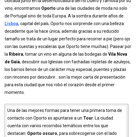
Ubicada junto en la desembocadura del rio Duero y famosa por su
vino, encontramos
Oporto
una de las ciudades de moda no solo
de Portugal sino de toda Europa. A la sombra durante años de
Lisboa
, capital del país, Oporto nos sorprende con una belleza
decadente que la hace única, además gracias a su reducido
tamaño se trata de un lugar perfecto para recorrer a pie (pero ojo
con las cuestas y escaleras que Oporto tiene muchas). Pasear por
la
Ribeira
, tomar un vino en alguna de las bodegas de
Vila Nova
de Gaia
, descubrir sus Iglesias con fachadas repletas de azulejos,
los barrios llenos de un carácter muy especial, puentes y plazas
con rincones por descubrir… son la mejor carta de presentación
para esta ciudad que nos robó el corazón desde el primer
momento.
Una de las mejores formas para tener una primera toma de
contacto con Oporto es apuntarse a un
Tour
. La ciudad
cuenta con varios recorridos temáticos entre los que
destacan:
Oporto oscuro
, para sobrecogerse con el lado