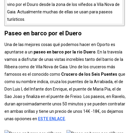
Paseando por
Cais de la Ribera
, podremos ver numerosas
barcazas tradicionales portuguesas conocidas como
“
ravelos
” que eran utilizadas para trasladar las barricas de
vino por el Douro desde la zona de los viñedos a Vila Nova de
Gaia. Actualmente muchas de ellas se usan para paseos
turísticos.
Paseo en barco por el Duero
Una de las mejores cosas qué podemos hacer en Oporto es
apuntarse a un
paseo en barco por la rio Duero
. En la travesía
vamos a disfrutar de unas vistas increíbles tanto del barrio de la
Ribeira como de Vila Nova de Gaia. Uno de los cruceros más
famosos es el conocido como
Crucero de los Seis Puentes
que
como su nombre indica, cruza los puentes de la Arrabiada, el de
Don Luis I, del Infante don Enrique, el puente de Maria Pia, el de
Sao Joao y finaliza en el puente de Freixo. Los paseos, en Ravelo,