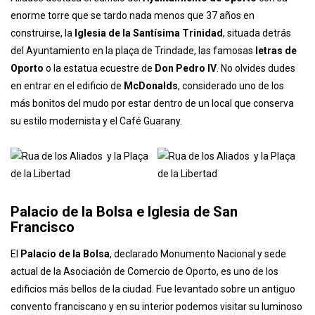
por elegantes edificios modernistas de mármol y granito (la pena
es que durante nuestra visita gran parte de la misma se
encontraba en obras lo que empaño en parte nuestra visita). Entre
los lugares más destacados que encontramos en la Rua de los
Aliados destaca el edificio del
Ayuntamiento de Oporto
con su
enorme torre que se tardo nada menos que 37 años en
construirse, la
Iglesia de la Santísima Trinidad
, situada detrás
del Ayuntamiento en la plaça de Trindade, las famosas
letras de
Oporto
o la estatua ecuestre de
Don Pedro IV
. No olvides dudes
en entrar en el edificio de
McDonalds
, considerado uno de los
más bonitos del mudo por estar dentro de un local que conserva
su estilo modernista y el Café Guarany.
Palacio de la Bolsa e Iglesia de San
Francisco