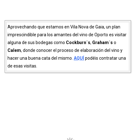
alguna de sus bodegas como
Cockburn´s
,
Graham´s
o
Calem
, donde conocer el proceso de elaboración del vino y
hacer una buena cata del mismo.
AQUÍ
podéis contratar una
de esas visitas.
QUÉ VER EN EL BARRIO ALTO DE
OPORTO
Jardim do Morro
Visitar el
Jardim do Morro
es una excelente manera de escapar
del bullicio de la ciudad y disfrutar de uno poco de calma mientras
contemplas las impresionantes vistas de Oporto y del río.
Podemos llegar hasta el cruzando el Puente de Dos Luis I por la
parte alta desde la Ribeira, tomando un teleférico desde el Muelle
de Vila Nova de Gaia o callejeando desde la zona del rio. Desde