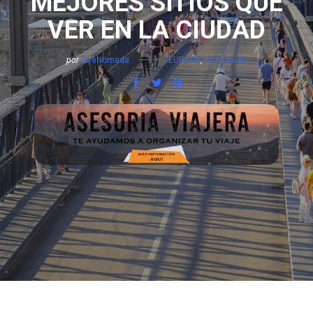
MEJORES SITIOS QUÉ
VER EN LA CIUDAD
por
AireNomada
EUROPA
,
PORTUGAL