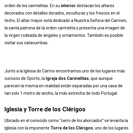
Oporto:
la Iglesia Do Carmo
. El templo, de estilo barroco tardío,
fue construido entre 1756 y 1762, lo más destacado son los
laterales exteriores
plagados de azulejos azules y blancos que
forman mosaicos en los que se representa la formación de la
orden de los carmelitas. En su
interior
destacan los altares
decorados con detalles dorados, esculturas y los frescos en el
techo. El altar mayor está dedicado a Nuestra Señora del Carmen,
la santa patrona de la orden carmelita y presenta una imagen de
la virgen rodeada de ángeles y ornamentos. También es posible
visitar sus catacumbas.
Junto a la Iglesia do Carmo encontramos uno de los lugares más
curiosos de Oporto, la
Igreja dos Carmelitas
, que aunque
parecen la misma en realidad están separadas por una casa de
tan solo 1 metro de ancho, la más estrecha de todo Portugal.