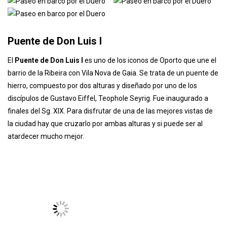
duran aproximadamente unos 50 minutos y se pueden contratar
en ambas orillas y tiene un precio de unos 14€ -18€, os dejamos
unas opciones en
ESTE ENLACE
.
Puente de Don Luis I
El
Puente de Don Luis I
es uno de los iconos de Oporto que une el
barrio de la Ribeira con Vila Nova de Gaia. Se trata de un puente de
hierro, compuesto por dos alturas y diseñado por uno de los
discípulos de Gustavo Eiffel, Teophole Seyrig. Fue inaugurado a
finales del Sg. XIX. Para disfrutar de una de las mejores vistas de
la ciudad hay que cruzarlo por ambas alturas y si puede ser al
atardecer mucho mejor.