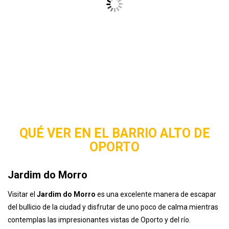
aquí podréis disfrutar de una de las mejores vistas al Duero, al
Puente de Don Luis I o la Ribeira. Se trata de un jardín ideal para
descansar y contemplar lo magníficos atardeceres de la ciudad, si
además tienes la suerte (como nos pasó a nosotros) de
encontrarte con un fiesta al aire libre con Dj´s, música y cientos de
personas celebrando el solsticio de verano, el recuerdo de Oporto
será insuperable.
Murallas de Oporto
Oporto estuvo protegida por dos murallas a lo largo de su historia,
la más antigua, data de la
época romana
(en el Sg. III d.C.) que
rodea la catedral y
las murallas de la época medieval
, llamada
también Muralla Fernandina y que se puede apreciar en la zona
ubicada entre el Puente Don Luis I y el Convento de Santa Clara,