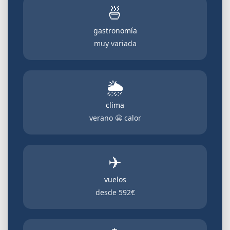
🍜
gastronomía
muy variada
🌦️
clima
verano 😬 calor
✈️
vuelos
desde
592€