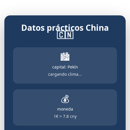
Datos prácticos China
🇨🇳
🏙️
capital: Pekín
cargando clima...
💰
moneda
1€ ≈ 7.8 cny