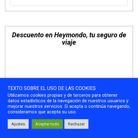
Descuento en Heymondo, tu seguro de
viaje
TEXTO SOBRE EL USO DE LAS COOKIES
Utilizamos cookies propias y de terceros para obtener
datos estadísticos de la navegación de nuestros usuarios y
mejorar nuestros servicios. Si acepta o continúa navegando,
consideramos que acepta su uso.
Ajustes
Aceptar todo
Rechazar
Explora. Compara. Alquila el mejor