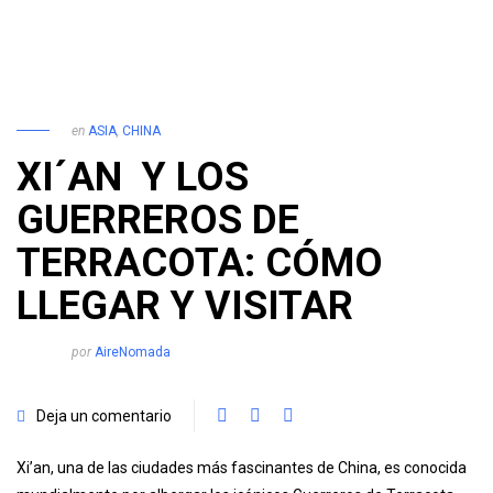
en
ASIA
,
CHINA
XI´AN Y LOS
GUERREROS DE
TERRACOTA: CÓMO
LLEGAR Y VISITAR
por
AireNomada
Deja un comentario
Xi’an, una de las ciudades más fascinantes de China, es conocida