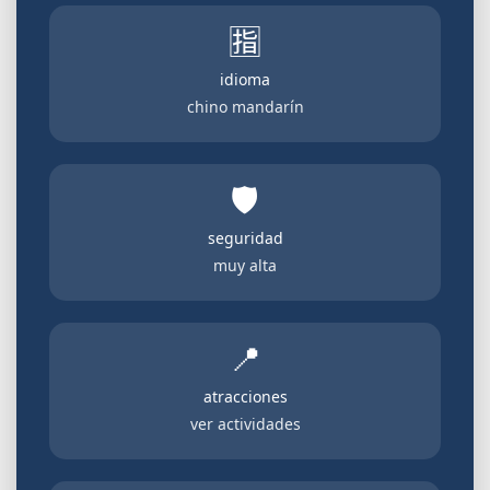
🈯
idioma
chino mandarín
🛡️
seguridad
muy alta
📍
atracciones
ver actividades