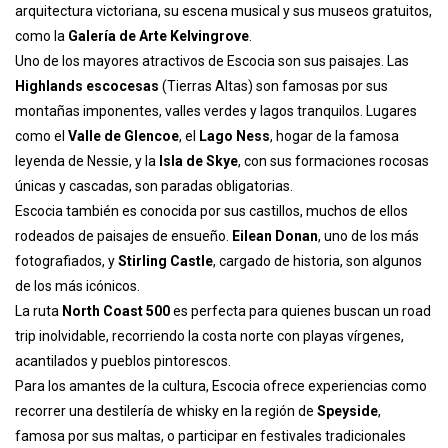
arquitectura victoriana, su escena musical y sus museos gratuitos,
como la
Galería de Arte Kelvingrove
.
Uno de los mayores atractivos de Escocia son sus paisajes. Las
Highlands escocesas
(Tierras Altas) son famosas por sus
montañas imponentes, valles verdes y lagos tranquilos. Lugares
como el
Valle de Glencoe
, el
Lago Ness
, hogar de la famosa
leyenda de Nessie, y la
Isla de Skye
, con sus formaciones rocosas
únicas y cascadas, son paradas obligatorias.
Escocia también es conocida por sus castillos, muchos de ellos
rodeados de paisajes de ensueño.
Eilean Donan
, uno de los más
fotografiados, y
Stirling Castle
, cargado de historia, son algunos
de los más icónicos.
La ruta
North Coast 500
es perfecta para quienes buscan un road
trip inolvidable, recorriendo la costa norte con playas vírgenes,
acantilados y pueblos pintorescos.
Para los amantes de la cultura, Escocia ofrece experiencias como
recorrer una destilería de whisky en la región de
Speyside
,
famosa por sus maltas, o participar en festivales tradicionales