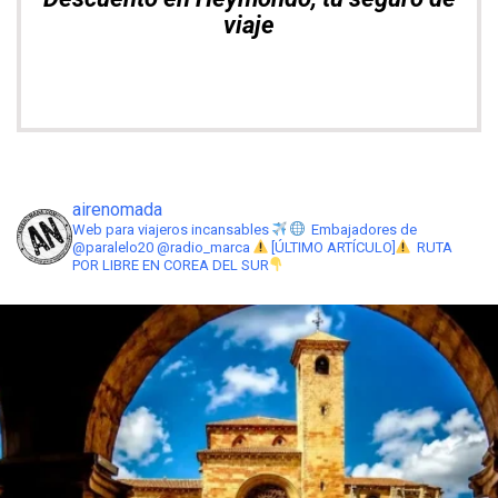
viaje
airenomada
Web para viajeros incansables
Embajadores de
@paralelo20 @radio_marca
[ÚLTIMO ARTÍCULO]
RUTA
POR LIBRE EN COREA DEL SUR