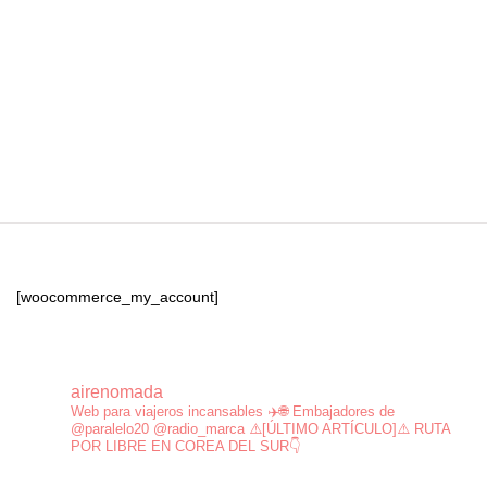
[woocommerce_my_account]
airenomada
Web para viajeros incansables ✈️🌐
Embajadores de
@paralelo20 @radio_marca
⚠️[ÚLTIMO ARTÍCULO]⚠️ RUTA
POR LIBRE EN COREA DEL SUR👇