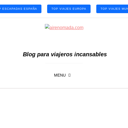
P ESCAPADAS ESPAÑA
TOP VIAJES EUROPA
TOP VIAJES MU
Blog para viajeros incansables
MENU