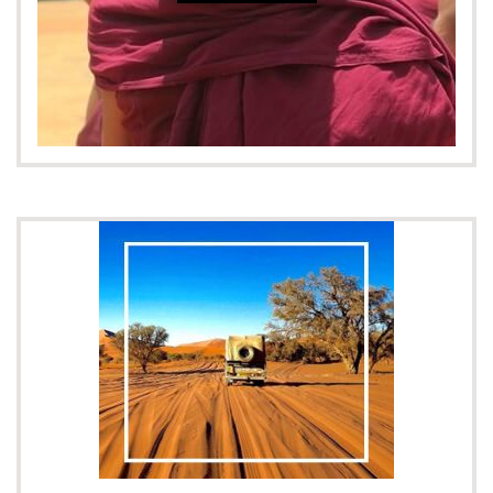
Nómada:
adjetivo/nombre común (persona, animal) Que
va de un lugar a otro y no se establece en ningún sitio de
forma permanente.
FILOSOFÍA
Síguenos
Facebook
Instagram