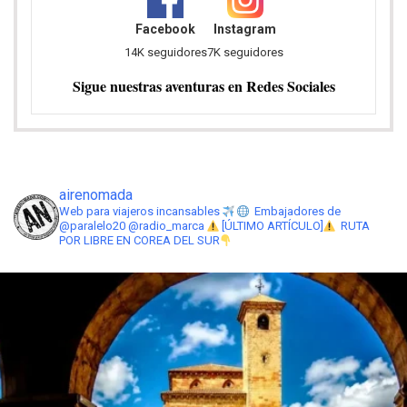
airenomada
Web para viajeros incansables
Embajadores de
@paralelo20 @radio_marca
[ÚLTIMO ARTÍCULO]
RUTA
POR LIBRE EN COREA DEL SUR