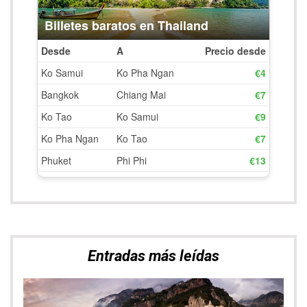
Un día por la Costa Amalfitana
EUROPA
,
ITALIA
Procida, una isla de cine
EUROPA
,
ITALIA
Ruta por Nápoles y la Costa Amalfitana en 7 días
EUROPA
,
ITALIA
,
RUTAS PERFECTAS
Blogs Amigos