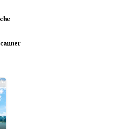
oche
Scanner