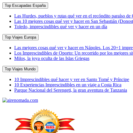
Top Escapadas España
Las Hurdes, pueblos y rutas qué ver en el recóndito paraíso de
Las 10 mejores cosas qué ver y hacer en San Sebastián (Donost
Toledo, imprescindibles qué ver y hacer en un día
Top Viajes Europa
Las mejores cosas qué ver y hacer en Nápoles. Los 20+1 impres
Los Imprescindibles de Oporto: Un recorrido por los mejores sit
Milos, la joya oculta de las Islas Griegas
Top Viajes Mundo
10 Imprescindibles qué hacer y ver en Santo Tomé y Príncipe
10 Experiencias Imprescindibles en un viaje a Costa Rica
Parque Nacional del Serengeti, la gran aventura de Tanzania