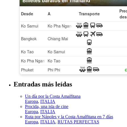
Entradas más leídas
Un día por la Costa Amalfitana
Europa
,
ITALIA
Procida, una isla de cine
Europa
,
ITALIA
Ruta por Nápoles y la Costa Amalfitana en 7 días
Europa
,
ITALIA
,
RUTAS PERFECTAS