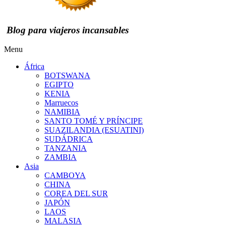
Blog para viajeros incansables
Menu
África
BOTSWANA
EGIPTO
KENIA
Marruecos
NAMIBIA
SANTO TOMÉ Y PRÍNCIPE
SUAZILANDIA (ESUATINI)
SUDÁDRICA
TANZANIA
ZAMBIA
Asia
CAMBOYA
CHINA
COREA DEL SUR
JAPÓN
LAOS
MALASIA