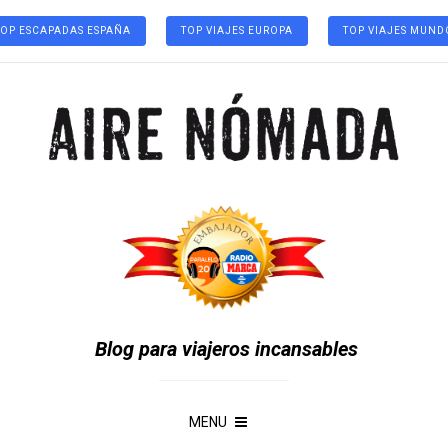
TOP ESCAPADAS ESPAÑA
TOP VIAJES EUROPA
TOP VIAJES MUND
Blog para viajeros incansables
MENU