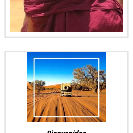
Nómada:
adjetivo/nombre común (persona, animal) Que
va de un lugar a otro y no se establece en ningún sitio de
forma permanente.
FILOSOFÍA
Síguenos
Facebook
Instagram
14K seguidores
7K seguidores