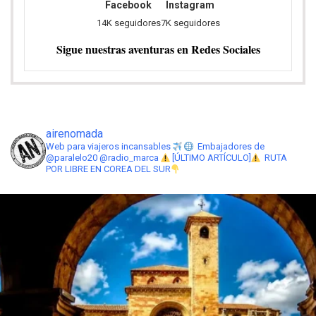
airenomada
Web para viajeros incansables
Embajadores de
@paralelo20 @radio_marca
[ÚLTIMO ARTÍCULO]
RUTA
POR LIBRE EN COREA DEL SUR