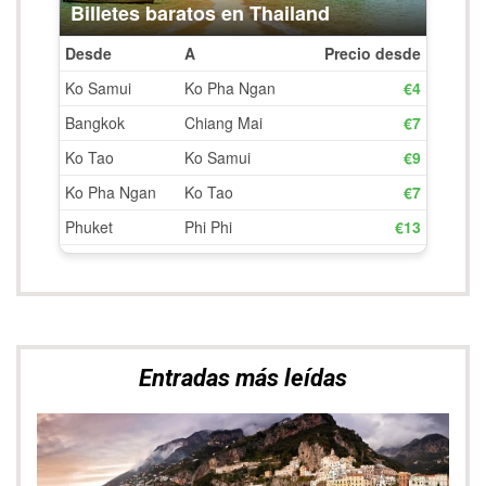
EUROPA
,
ITALIA
Procida, una isla de cine
EUROPA
,
ITALIA
Ruta por Nápoles y la Costa Amalfitana en 7 días
EUROPA
,
ITALIA
,
RUTAS PERFECTAS
Blogs Amigos