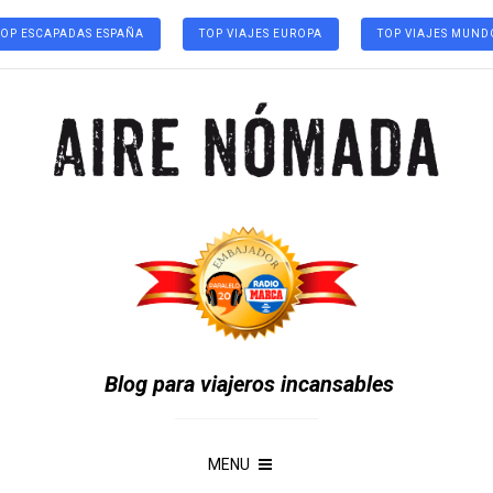
TOP ESCAPADAS ESPAÑA
TOP VIAJES EUROPA
TOP VIAJES MUND
Blog para viajeros incansables
MENU