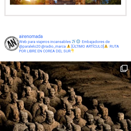
airenomada
Web para viajeros incansables
Embajadores de
@paralelo20 @radio_marca
[ÚLTIMO ARTÍCULO]
RUTA
POR LIBRE EN COREA DEL SUR