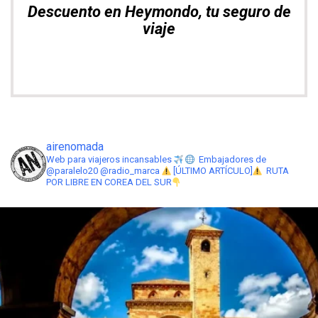
Explora. Compara. Alquila el mejor
coche
airenomada
Web para viajeros incansables
Embajadores de
@paralelo20 @radio_marca
[ÚLTIMO ARTÍCULO]
RUTA
POR LIBRE EN COREA DEL SUR