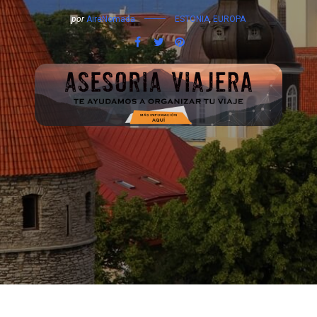
por
AireNomada
ESTONIA
,
EUROPA