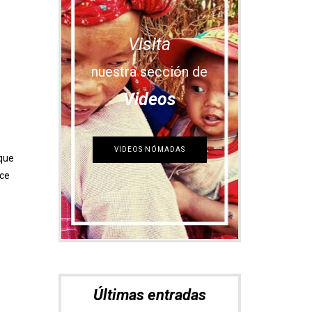
Visita
 que
nuestra sección de
ace
Videos
VIDEOS NÓMADAS
Últimas entradas