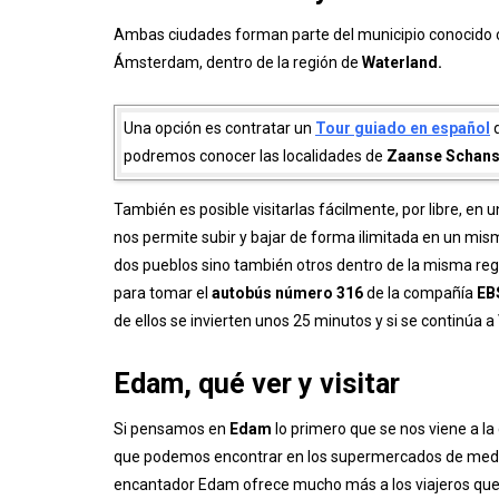
Ambas ciudades forman parte del municipio conocid
Ámsterdam, dentro de la región de
Waterland.
Una opción es contratar un
Tour guiado en español
d
podremos conocer las localidades de
Zaanse Schan
También es posible visitarlas fácilmente, por libre, en 
nos permite subir y bajar de forma ilimitada en un mism
dos pueblos sino también otros dentro de la misma r
para tomar el
autobús número 316
de la compañía
EB
de ellos se invierten unos 25 minutos y si se continú
Edam
, qué ver y visitar
Si pensamos en
Edam
lo primero que se nos viene a l
que podemos encontrar en los supermercados de medio
encantador Edam ofrece mucho más a los viajeros que 