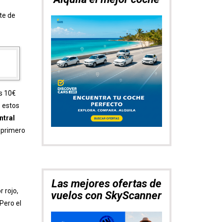
te de
os 10€
o estos
ntral
 primero
Las mejores ofertas de
r rojo,
vuelos con SkyScanner
 Pero el