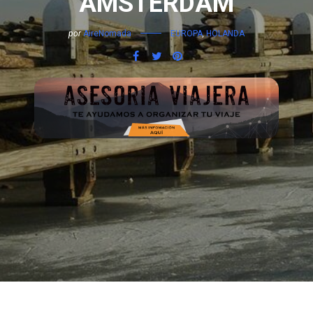
ÁMSTERDAM
por
AireNomada
EUROPA
,
HOLANDA