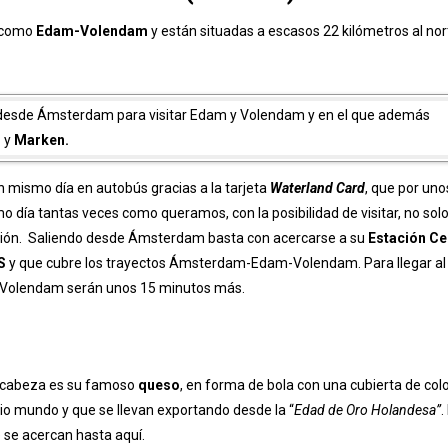
o como
Edam-Volendam
y están situadas a escasos 22 kilómetros al nor
esde Ámsterdam para visitar Edam y Volendam y en el que además
s
y
Marken.
un mismo día en autobús gracias a la tarjeta
Waterland Card
, que por un
o día tantas veces como queramos, con la posibilidad de visitar, no sol
egión. Saliendo desde Ámsterdam basta con acercarse a su
Estación Ce
S
y que cubre los trayectos Ámsterdam-Edam-Volendam. Para llegar al
a a Volendam serán unos 15 minutos más.
a cabeza es su famoso
queso
, en forma de bola con una cubierta de colo
 mundo y que se llevan exportando desde la “
Edad de Oro Holandesa”
.
se acercan hasta aquí.