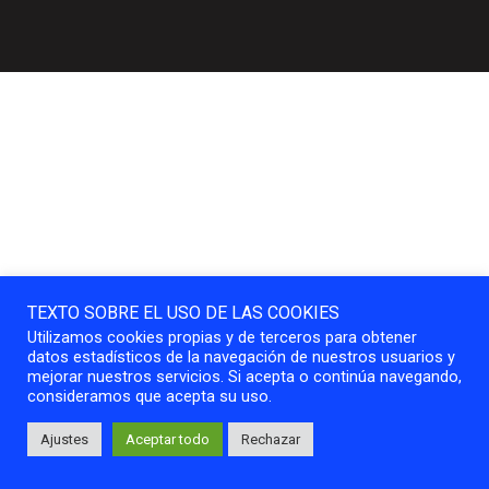
TEXTO SOBRE EL USO DE LAS COOKIES
Utilizamos cookies propias y de terceros para obtener
datos estadísticos de la navegación de nuestros usuarios y
mejorar nuestros servicios. Si acepta o continúa navegando,
consideramos que acepta su uso.
Ajustes
Aceptar todo
Rechazar