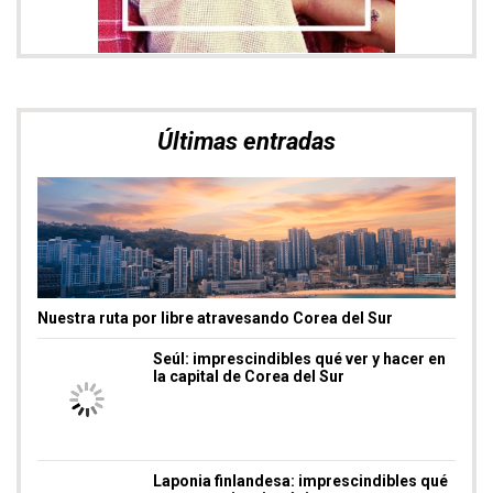
Procida, una isla de cine
EUROPA
,
ITALIA
Ruta por Nápoles y la Costa Amalfitana en 7 días
EUROPA
,
ITALIA
,
RUTAS PERFECTAS
Molinos de Viento de La Mancha, ruta para visitarlos
CASTILLA LA MANCHA
,
ESPAÑA
Semuc Champey y la cueva de Kamba, aventura en
Guatemala
AMÉRICA
,
GUATEMALA
Buscador