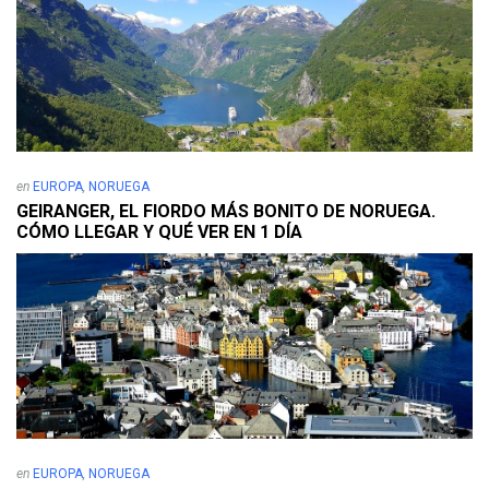
Email
*
Website
Explora. Compara. Alquila el mejor
coche