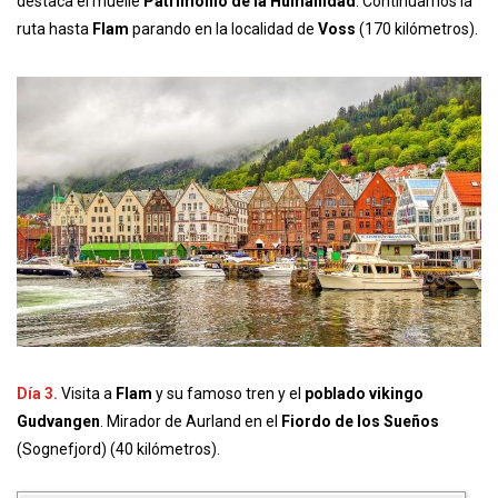
destaca el muelle
Patrimonio de la Humanidad
. Continuamos la
ruta hasta
Flam
parando en la localidad de
Voss
(170 kilómetros).
Día 3.
Visita a
Flam
y su famoso tren y el
poblado vikingo
Gudvangen
. Mirador de Aurland en el
Fiordo de los Sueños
(Sognefjord) (40 kilómetros).