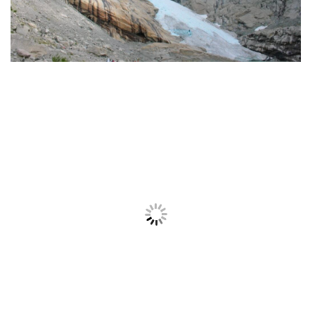
Día 6.
Conducimos por la
carretera de los Trolls
(Trollstigen) con
sus 11 curvas de 180º hasta la localidad de
Alesund
donde