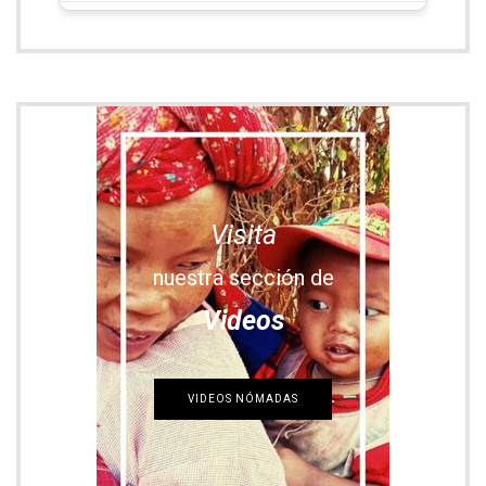
Nuestra ruta por libre atravesando Corea del Sur
Seúl: imprescindibles qué ver y hacer en
la capital de Corea del Sur
Laponia finlandesa: imprescindibles qué
ver y experiencias únicas
Entradas más leídas
Un día por la Costa Amalfitana
EUROPA
,
ITALIA