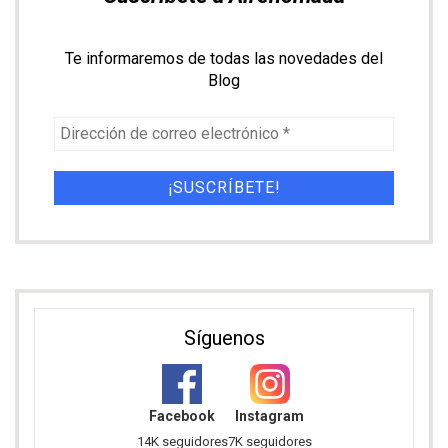
airenomada
Web para viajeros incansables
Embajadores de
@paralelo20 @radio_marca
[ÚLTIMO ARTÍCULO]
RUTA
POR LIBRE EN COREA DEL SUR