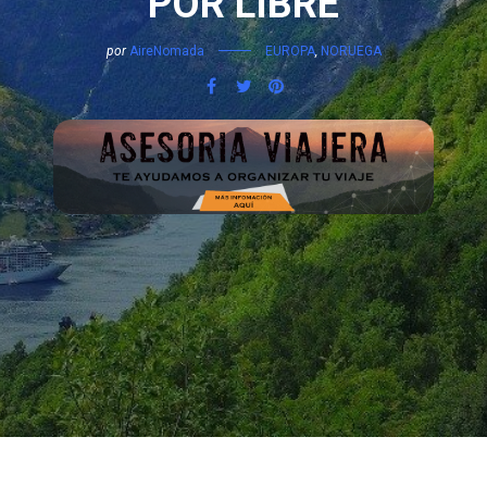
POR LIBRE
por
AireNomada
EUROPA
,
NORUEGA