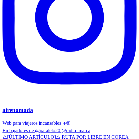
airenomada
Web para viajeros incansables ✈️🌐
Embajadores de @paralelo20 @radio_marca
⚠️[ÚLTIMO ARTÍCULO]⚠️ RUTA POR LIBRE EN COREA