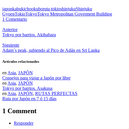
japon
kabukicho
okubo
ruta tokio
shinjuku
Shinjuku
Gyoen
Tokio
Tokyo
Tokyo Metropolitan Goverment Building
1 Comentario
Anterior
Tokyo por barrios. Akihabara
Siguiente
Adam´s peak, subiendo al Pico de Adán en Sri Lanka
Artículos relacionados
en
Asia
,
JAPÓN
Consejos para viajar a Japón por libre
en
Asia
,
JAPÓN
Tokyo por barrios. Asakusa
en
Asia
,
JAPÓN
,
RUTAS PERFECTAS
Ruta por Japón en 7 ó 15 días
1 Comment
Responder