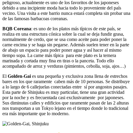
peligroso, actualmente es uno de los favoritos de los japoneses
debido a una incipiente moda hacia todo lo proveniente del país
vecino. Una visita a este barrio nunca estará completa sin probar una
de las famosas barbacoas coreanas.
BQB Coreana
: es uno de los platos más típicos de este país, se
realiza en una estructura cónica sobre la cual se deja fundir grasa,
normalmente de cerdo, que se usa como aceite para poder poner la
carne encima y se haga sin pegarse. Además suelen tener en la parte
de abajo un espacio para poder poner agua y así hacer al mismo
tiempo sopa. La carne más típica para este plato es la ternera
marinada y cortada muy fina en tiras o la panceta. Todo ello
acompañado de arroz y verduras (pimientos, cebolla, soja, ajos…)
El
Golden-Gai
es una pequeña y exclusiva zona llena de estrechos
bares en los que raramente caben más de 10 personas. Se distribuye
a lo largo de 6 callejuelas conectadas entre sí por angostos pasajes.
Esta parte de Shinjuku es muy particular, tiene una gran actividad
por la noche y es frecuentada casi exclusivamente por japoneses.
Sus diminutas calles y edificios que raramente pasan de las 2 alturas
nos transportan a un Tokyo lejano en el tiempo donde lo tradicional
era más importante que lo moderno.