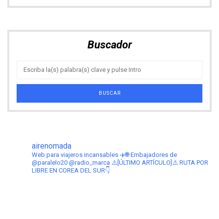
Buscador
airenomada
Web para viajeros incansables ✈️🌐
Embajadores de
@paralelo20 @radio_marca
⚠️[ÚLTIMO ARTÍCULO]⚠️ RUTA POR
LIBRE EN COREA DEL SUR👇