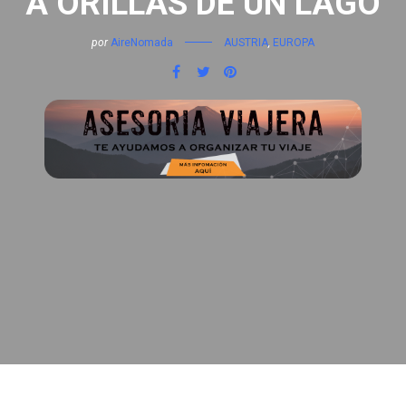
A ORILLAS DE UN LAGO
por
AireNomada
AUSTRIA
,
EUROPA