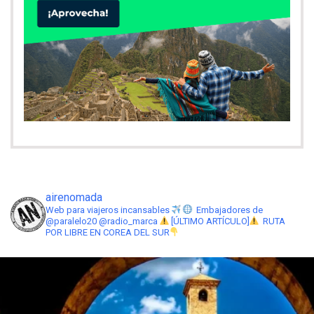
airenomada
Web para viajeros incansables
Embajadores de
@paralelo20 @radio_marca
[ÚLTIMO ARTÍCULO]
RUTA
POR LIBRE EN COREA DEL SUR