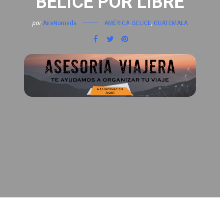
BELICE POR LIBRE
por
AireNomada
AMÉRICA
,
BELICE
,
GUATEMALA