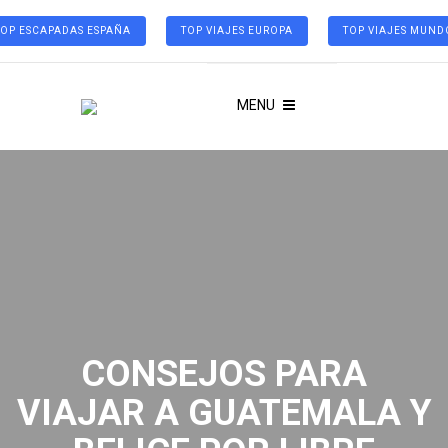
TOP ESCAPADAS ESPAÑA
TOP VIAJES EUROPA
TOP VIAJES MUND
MENU
CONSEJOS PARA
VIAJAR A GUATEMALA Y