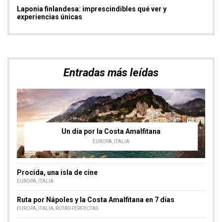
Un día por la Costa Amalfitana
EUROPA
,
ITALIA
Procida, una isla de cine
EUROPA
,
ITALIA
Ruta por Nápoles y la Costa Amalfitana en 7 días
EUROPA
,
ITALIA
,
RUTAS PERFECTAS
Molinos de Viento de La Mancha, ruta para visitarlos
CASTILLA LA MANCHA
,
ESPAÑA
Semuc Champey y la cueva de Kamba, aventura en
Guatemala
AMÉRICA
,
GUATEMALA