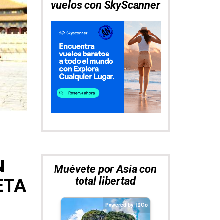
N
ETA