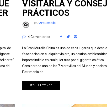
UE
VISITARLA Y CONSE
ER
PRÁCTICOS
por
AireNomada
4 Comentarios
pital de
La Gran Muralla China es uno de esos lugares que despie
gigante
fascinación en cualquier viajero, un destino emblemático
del norte”,
imprescindible en cualquier ruta por el gigante asiático.
ntro del…
Considerada una de las 7 Maravillas del Mundo y declar
Patrimonio de…
SEGUIR LEYENDO