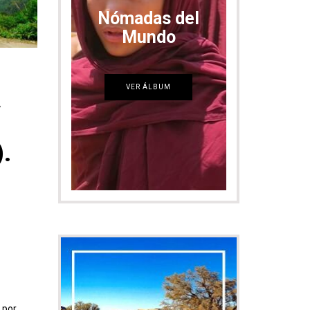
A
.
Bienvenidos
Nómada:
adjetivo/nombre
común (persona, animal) Que va
de un lugar a otro y no se
establece en ningún sitio de
forma permanente.
 por