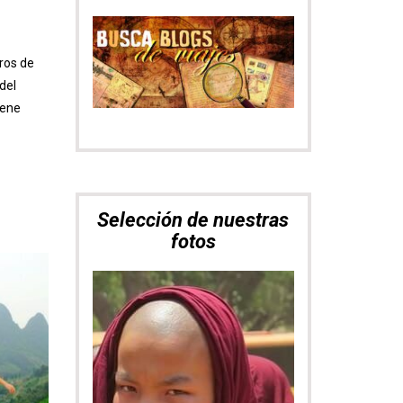
ros de
Nómadas del
del
Mundo
iene
VER ÁLBUM