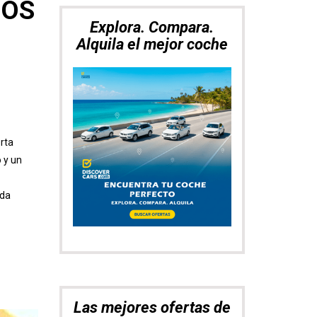
JOS
Las mejores ofertas de
vuelos con SkyScanner
rta
 y un
ada
Muévete por Asia con
total libertad