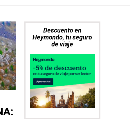
Explora. Compara.
Alquila el mejor coche
NA: