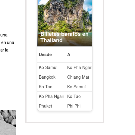
Entradas más leídas
 una
e en una
ar la
Un día por la Costa
Amalfitana
EUROPA
,
ITALIA
Procida, una isla de cine
EUROPA
,
ITALIA
Ruta por Nápoles y la Costa
Amalfitana en 7 días
EUROPA
,
ITALIA
,
RUTAS PERFECTAS