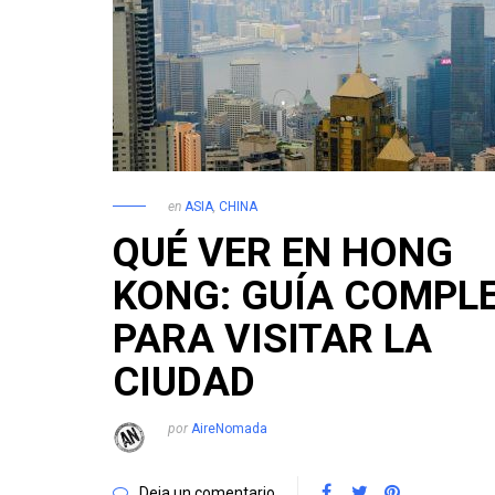
en
ASIA
,
CHINA
QUÉ VER EN HONG
KONG: GUÍA COMPL
PARA VISITAR LA
CIUDAD
por
AireNomada
Deja un comentario