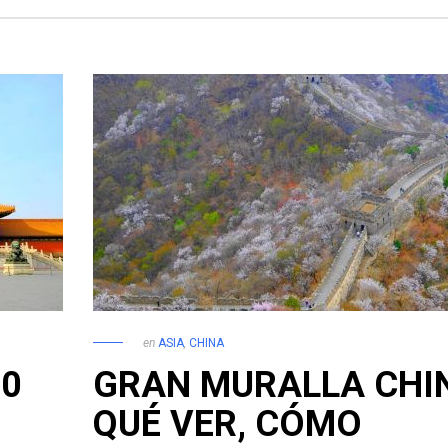
en
ASIA
,
CHINA
10
GRAN MURALLA CHI
QUÉ VER, CÓMO