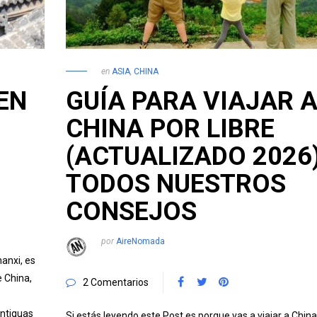
en
ASIA
,
CHINA
EN
GUÍA PARA VIAJAR 
CHINA POR LIBRE
(ACTUALIZADO 2026)
TODOS NUESTROS
CONSEJOS
por
AireNomada
hanxi, es
 China,
2 Comentarios
antiguas
Si estás leyendo este Post es porque vas a viajar a China