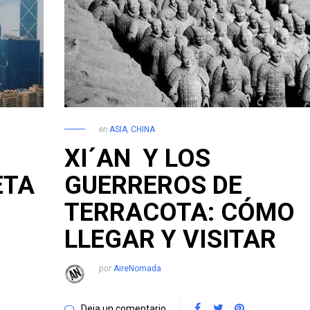
en
ASIA
,
CHINA
XI´AN Y LOS
ETA
GUERREROS DE
TERRACOTA: CÓMO
LLEGAR Y VISITAR
por
AireNomada
Deja un comentario