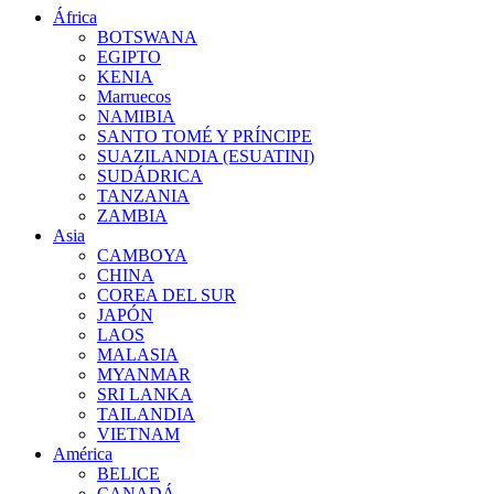
África
BOTSWANA
EGIPTO
KENIA
Marruecos
NAMIBIA
SANTO TOMÉ Y PRÍNCIPE
SUAZILANDIA (ESUATINI)
SUDÁDRICA
TANZANIA
ZAMBIA
Asia
CAMBOYA
CHINA
COREA DEL SUR
JAPÓN
LAOS
MALASIA
MYANMAR
SRI LANKA
TAILANDIA
VIETNAM
América
BELICE
CANADÁ