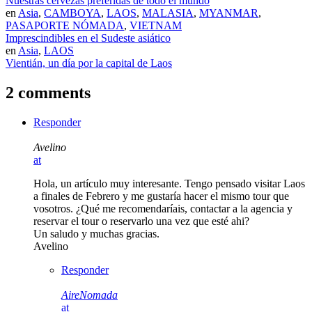
Nuestras cervezas preferidas de todo el mundo
en
Asia
,
CAMBOYA
,
LAOS
,
MALASIA
,
MYANMAR
,
PASAPORTE NÓMADA
,
VIETNAM
Imprescindibles en el Sudeste asiático
en
Asia
,
LAOS
Vientián, un día por la capital de Laos
2 comments
Responder
Avelino
at
Hola, un artículo muy interesante. Tengo pensado visitar Laos
a finales de Febrero y me gustaría hacer el mismo tour que
vosotros. ¿Qué me recomendaríais, contactar a la agencia y
reservar el tour o reservarlo una vez que esté ahi?
Un saludo y muchas gracias.
Avelino
Responder
AireNomada
at