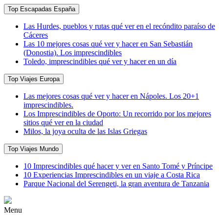
Top Escapadas España
Las Hurdes, pueblos y rutas qué ver en el recóndito paraíso de
Cáceres
Las 10 mejores cosas qué ver y hacer en San Sebastián
(Donostia). Los imprescindibles
Toledo, imprescindibles qué ver y hacer en un día
Top Viajes Europa
Las mejores cosas qué ver y hacer en Nápoles. Los 20+1
imprescindibles.
Los Imprescindibles de Oporto: Un recorrido por los mejores
sitios qué ver en la ciudad
Milos, la joya oculta de las Islas Griegas
Top Viajes Mundo
10 Imprescindibles qué hacer y ver en Santo Tomé y Príncipe
10 Experiencias Imprescindibles en un viaje a Costa Rica
Parque Nacional del Serengeti, la gran aventura de Tanzania
Menu