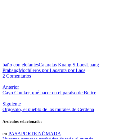
baño con elefantes
Cataratas Kuang Si
Laos
Luang
Prabang
Mochileros por Laos
ruta por Laos
2 Comentarios
Anterior
Cayo Caulker, qué hacer en el paraíso de Belice
Siguiente
Orgosolo, el pueblo de los murales de Cerdeña
Artículos relacionados
en
PASAPORTE NÓMADA