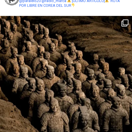
@paralelo20 @radio_marca
[ÚLTIMO ARTÍCULO]
RUTA
POR LIBRE EN COREA DEL SUR