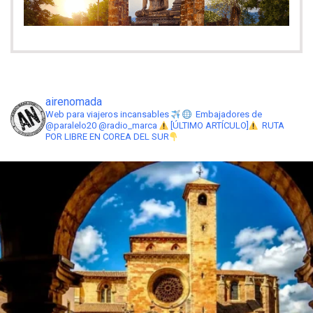
airenomada
Web para viajeros incansables
Embajadores de
@paralelo20 @radio_marca
[ÚLTIMO ARTÍCULO]
RUTA
POR LIBRE EN COREA DEL SUR