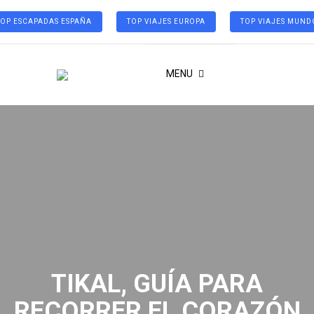
TOP ESCAPADAS ESPAÑA
TOP VIAJES EUROPA
TOP VIAJES MUND
MENU
TIKAL, GUÍA PARA
RECORRER EL CORAZÓN