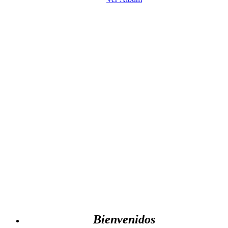
Bienvenidos
Nómada:
adjetivo/nombre común (persona, animal)
Que va de un lugar a otro y no se establece en ningún
sitio de forma permanente.
Filosofía