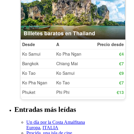
Entradas más leídas
Un día por la Costa Amalfitana
Europa
,
ITALIA
Procida, una isla de cine
Europa
,
ITALIA
Ruta por Nápoles y la Costa Amalfitana en 7 días
Europa
,
ITALIA
,
RUTAS PERFECTAS
Blogs Amigos