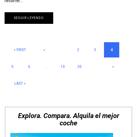
recorrer…
SEGUIR LEYENDO
« FIRST
«
...
2
3
4
5
6
...
10
20
...
»
LAST »
Explora. Compara. Alquila el mejor
coche