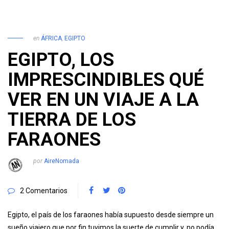
en
ÁFRICA
,
EGIPTO
EGIPTO, LOS
IMPRESCINDIBLES QUÉ
VER EN UN VIAJE A LA
TIERRA DE LOS
FARAONES
por
AireNomada
2 Comentarios
Egipto, el país de los faraones había supuesto desde siempre un
sueño viajero que por fin tuvimos la suerte de cumplir y, no podía