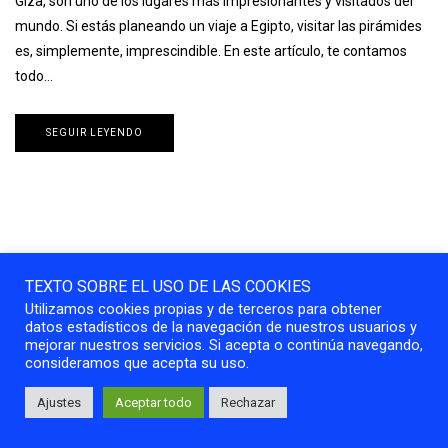
Giza, son uno de los lugares más impresionantes y visitados del
mundo. Si estás planeando un viaje a Egipto, visitar las pirámides
es, simplemente, imprescindible. En este artículo, te contamos
todo…
SEGUIR LEYENDO
TEXTO SOBRE EL USO DE LAS COOKIES
Utilizamos cookies propias y de terceros para obtener
datos estadísticos de la navegación de nuestros usuarios y
mejorar nuestros servicios. Si acepta o continúa navegando,
consideramos que acepta su uso.
Ajustes
Aceptar todo
Rechazar